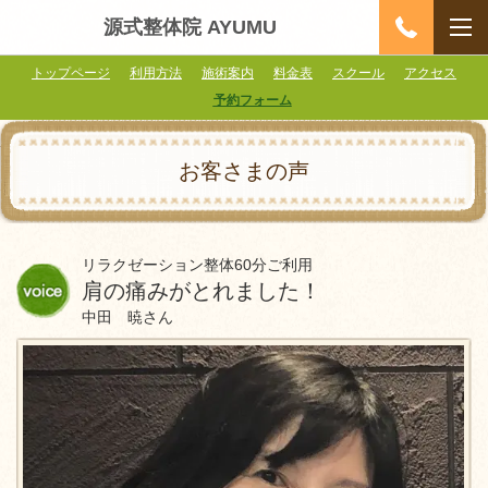
源式整体院 AYUMU
トップページ
利用方法
施術案内
料金表
スクール
アクセス
予約フォーム
お客さまの声
リラクゼーション整体60分ご利用
肩の痛みがとれました！
中田 暁さん