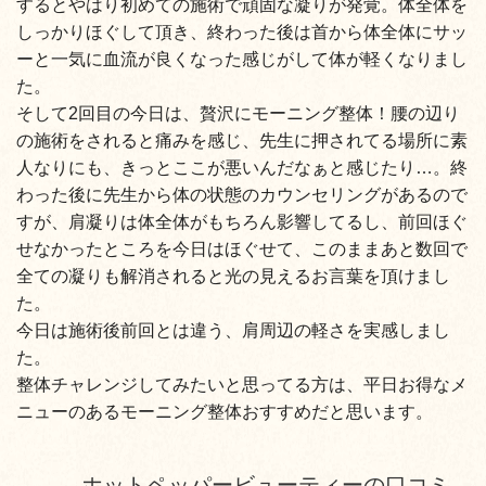
するとやはり初めての施術で頑固な凝りが発覚。体全体を
しっかり
ほぐして頂き、終わった後は首から体全体にサッ
ーと一気に血流が
良くなった感じがして体が軽くなりまし
た。
そして2回目の今日は、贅沢にモーニング整体！腰の辺り
の施術を
されると痛みを感じ、先生に押されてる場所に素
人なりにも、きっ
とここが悪いんだなぁと感じたり…。終
わった後に先生から体の状
態のカウンセリングがあるので
すが、肩凝りは体全体がもちろん影
響してるし、前回ほぐ
せなかったところを今日はほぐせて、このま
まあと数回で
全ての凝りも解消されると光の見えるお言葉を頂けま
し
た。
今日は施術後前回とは違う、肩周辺の軽さを実感しまし
た。
整体チャレンジしてみたいと思ってる方は、平日お得なメ
ニューの
あるモーニング整体おすすめだと思います。
ホットペッパービューティーの口コミ