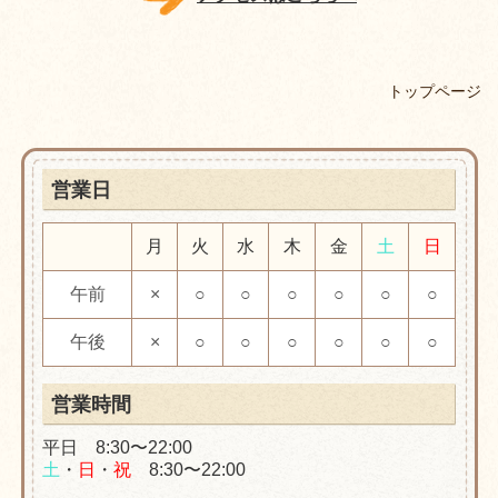
トップページ
営業日
月
火
水
木
金
土
日
午前
×
○
○
○
○
○
○
午後
×
○
○
○
○
○
○
営業時間
平日 8:30〜22:00
土
・
日
・
祝
8:30〜22:00