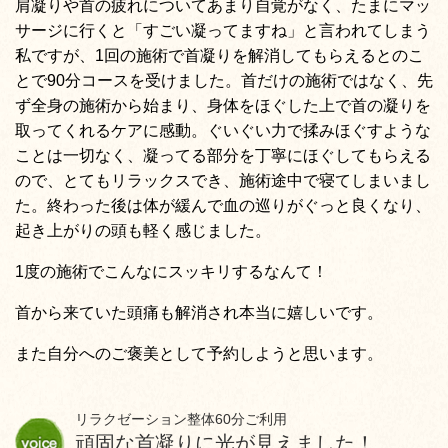
肩凝りや首の疲れについてあまり自覚がなく、たまにマッ
サージに行くと「すごい凝ってますね」と言われてしまう
私ですが、1回の施術で首凝りを解消してもらえるとのこ
とで90分コースを受けました。首だけの施術ではなく、先
ず全身の施術から始まり、身体をほぐした上で首の凝りを
取ってくれるケアに感動。ぐいぐい力で揉みほぐすような
ことは一切なく、凝ってる部分を丁寧にほぐしてもらえる
ので、とてもリラックスでき、施術途中で寝てしまいまし
た。終わった後は体が緩んで血の巡りがぐっと良くなり、
起き上がりの頭も軽く感じました。
1度の施術でこんなにスッキリするなんて！
首から来ていた頭痛も解消され本当に嬉しいです。
また自分へのご褒美として予約しようと思います。
リラクゼーション整体60分ご利用
頑固な首凝りに光が見えました！